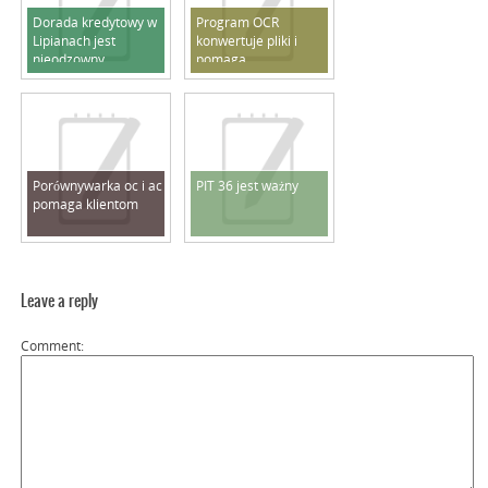
Dorada kredytowy w
Program OCR
Lipianach jest
konwertuje pliki i
nieodzowny
pomaga
Porównywarka oc i ac
PIT 36 jest ważny
pomaga klientom
Leave a reply
Comment