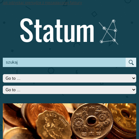
jak odzyskać pieniądze z niezapłaconej faktury