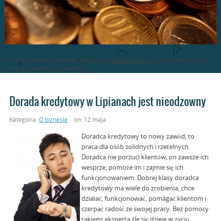
W naszej ofercie sadzonek znajdziesz
sadzonki malin
a także wiele innych,
które na pewno Cię zaintersują
Dorada kredytowy w Lipianach jest nieodzowny
Kategoria:
O biznesie
on: 12 maja
Doradca kredytowy to nowy zawód, to
praca dla osób solidnych i rzetelnych.
Doradca nie porzuci klientów, on zawsze ich
wesprze, pomoże im i zajmie się ich
funkcjonowaniem. Dobrej klasy doradca
kredytowy ma wiele do zrobienia, chce
działać, funkcjonować, pomagać klientom i
czerpać radość ze swojej pracy. Bez pomocy
takiego eksperta źle się dzieje w życiu